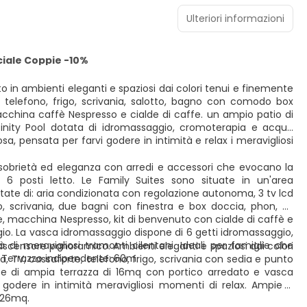
Ulteriori informazioni
iale Coppie -10%
o in ambienti eleganti e spaziosi dai colori tenui e finemente
 telefono, frigo, scrivania, salotto, bagno con comodo box
 macchina caffè Nespresso e cialde di caffe. un ampio patio di
inity Pool dotata di idromassaggio, cromoterapia e acqua
sa, pensata per farvi godere in intimità e relax i meravigliosi
sobrietà ed eleganza con arredi e accessori che evocano la
6 posti letto. Le Family Suites sono situate in un'area
tate di: aria condizionata con regolazione autonoma, 3 tv lcd
, scrivania, due bagni con finestra e box doccia, phon, kit
ore, macchina Nespresso, kit di benvenuto con cialde di caffè e
io. La vasca idromassaggio dispone di 6 getti idromassaggio,
di meravigliosi tramonti cilentani. Ideali per famiglie che
scensore panoramico. Ambienti eleganti e spaziosi dai colori
Terrazzo indipendente: 60m.
 TV, cassaforte, telefono, frigo, scrivania con sedia e punto
ate di ampia terrazza di 16mq con portico arredato e vasca
godere in intimità meravigliosi momenti di relax. Ampie e
 26mq.