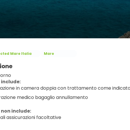
ected Mare Italia
Mare
ione
iorno
 include:
azione in camera doppia con trattamento come indicat
razione medico bagaglio annullamento
 non include:
li assicurazioni facoltative