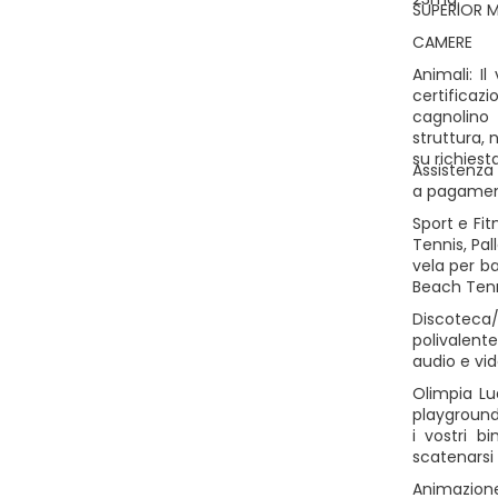
SUPERIOR 
CAMERE
Animali: I
certificaz
cagnolino 
struttura, 
su richiesta
Assistenza 
a pagamento
Sport e Fit
Tennis, Pal
vela per ba
Beach Tenni
Discoteca/
polivalente
audio e vid
Olimpia Lu
playground,
i vostri b
scatenarsi 
Animazione 