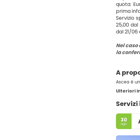
quota: Eur
prima inf
Servizio 
25,00 dal 
dal 21/06 
Nel caso 
la confe
A propo
Ascea è un 
Ulteriori 
Servizi 
30
ago