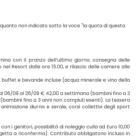
 quanto non indicato sotto la voce "la quota di questa 
ina con il pranzo dell’ultimo giorno; consegna delle 
nel Resort dalle ore 15.00, e rilascio delle camere alle 
buffet e bevande incluse (acqua minerale e vino della 
al 06/09 al 26/09 € 42,00 a settimana (bambini fino a 3 
(bambini fino a 3 anni non compiuti esenti). La tessera 
e, animazione diurna e serale, corsi collettivi degli sport 
on i genitori, possibilità di noleggio culla ad Euro 10,00 
etta a riconferma). Contributo obbligatorio incluso in 