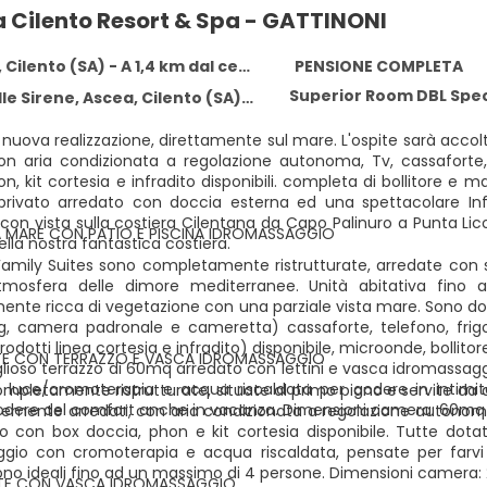
 Cilento Resort & Spa - GATTINONI
Cilento (SA) - A 1,4 km dal centro
PENSIONE COMPLETA
Superior Room DBL Spec
le Sirene, Ascea, Cilento (SA) 84046
nuova realizzazione, direttamente sul mare. L'ospite sarà accolt
con aria condizionata a regolazione autonoma, Tv, cassaforte,
n, kit cortesia e infradito disponibili. completa di bollitore e
rivato arredato con doccia esterna ed una spettacolare Inf
 con vista sulla costiera Cilentana da Capo Palinuro a Punta Lico
A MARE CON PATIO E PISCINA IDROMASSAGGIO
lla nostra fantastica costiera.
Family Suites sono completamente ristrutturate, arredate con 
mosfera delle dimore mediterranee. Unità abitativa fino a 
mente ricca di vegetazione con una parziale vista mare. Sono do
ng, camera padronale e cameretta) cassaforte, telefono, frigo
rodotti linea cortesia e infradito) disponibile, microonde, bollit
ITE CON TERRAZZO E VASCA IDROMASSAGGIO
lioso terrazzo di 60mq arredato con lettini e vasca idromassagg
n luce/cromoterapia e acqua riscaldata per godere in intimità 
pletamente ristrutturate, situate al primo piano e servite da a
odere del comfort anche in vacanza. Dimensioni camera: 60mq 
nemente arredati, con aria condizionata a regolazione autonoma,
o con box doccia, phon e kit cortesia disponibile. Tutte dot
gio con cromoterapia e acqua riscaldata, pensate per farvi 
ono ideali fino ad un massimo di 4 persone. Dimensioni camera:
ITE CON VASCA IDROMASSAGGIO