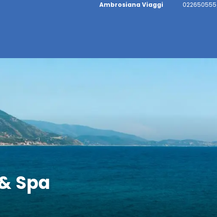
Ambrosiana Viaggi
022650555/
 & Spa