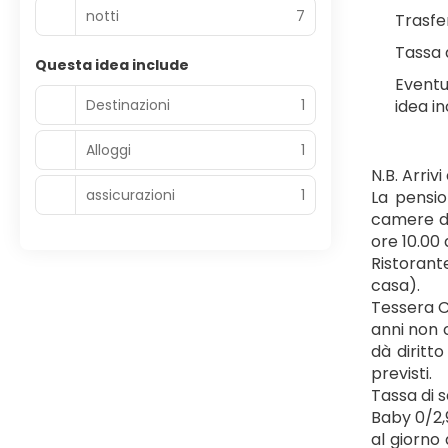
notti
7
Trasfe
Tassa 
Questa idea include
Eventu
Destinazioni
1
idea in
Alloggi
1
N.B. Arriv
assicurazioni
1
La pensio
camere dal
ore 10.00 
Ristorant
casa).
Tessera Cl
anni non c
dà diritto
previsti.
Tassa di 
Baby 0/2,9
al giorno