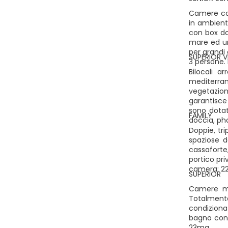
Camere con
in ambient
con box do
mare ed un
per grandi 
SUPERIOR V
3 persone.
Bilocali 
mediterran
vegetazio
garantisce
sono dotat
FAMILY
doccia, pho
Doppie, tri
spaziose d
cassaforte,
portico pr
camera: 22
SUPERIOR
Camere ma
Totalment
condiziona
bagno con 
23mq.