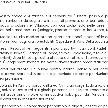
MANSARDA CON BALCONCINO
l vostro amico a 4 zampe è il benvenuto! È infatti possibile 
ione sanitaria) da segnalare in fase di prenotazione, con addebi
potrà circolare nel Villaggio, con guinzaglio, solo nelle aree 
non nelle aree comuni (spiaggia, piscine, ristorante, bar, Agorà, Mi
.
Medica: Studio medico interno aperto dal lunedì al venerdì in orar
 se fuori dagli orari prestabiliti. Ospedale di Vallo Della Lucania
ness: Il Resort offre i seguenti impianti sportivi: 1 campo di Padel
lavolo e Basket), 1 campo di Bocce, tavolo Calcio Balilla, 2 tavolo
mbini). Area fitness: palestra allestita con attrezzi Technogym (a
s), ampi spazi immersi nel verde, dove saranno organizzati corsi 
Area polivalente: Un nuovo spazio interno pensato per garan
 e climatizzata, utilizzabile in ogni periodo dell’anno per riunio
eo proiezione.
doland: Nell’ampio parco dell’area Mini club sorge Ludoland, una
 scivoli e tantissimi altri giochi potranno socializzare, imparare 
imbi troveranno inoltre un’innovativa baby-pool dal fondale
e divertirsi in massima sicurezza.
per bambini: L’animazione per bambini e ragazzi, gestita da perso