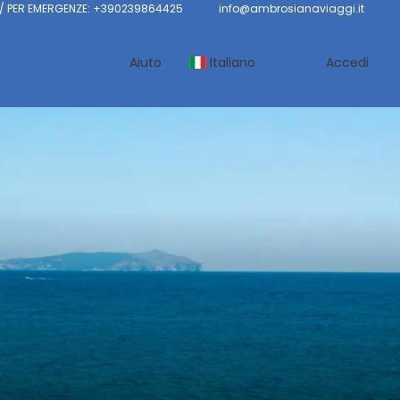
 PER EMERGENZE: +390239864425
info@ambrosianaviaggi.it
Aiuto
Italiano
Accedi