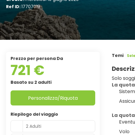
Ref ID:
17707019
Temi
Sel
Prezzo per persona Da
721 €
Descriz
Solo sogg
Basato su 2 adulti
La quota
Sistem
Personalizza/Riquota
Assicu
Riepilogo del viaggio
La quota
Eventua
2 Adulti
Volo