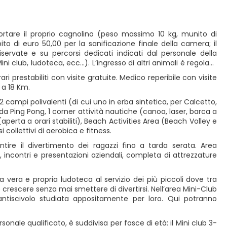
portare il proprio cagnolino (peso massimo 10 kg, munito di
to di euro 50,00 per la sanificazione finale della camera; il
riservate e su percorsi dedicati indicati dal personale della
ni club, ludoteca, ecc...). L’ingresso di altri animali è regolato
i prestabiliti con visite gratuite. Medico reperibile con visite
 a 18 Km.
, 2 campi polivalenti (di cui uno in erba sintetica, per Calcetto,
 da Ping Pong, 1 corner attività nautiche (canoa, laser, barca a
perta a orari stabiliti), Beach Activities Area (Beach Volley e
collettivi di aerobica e fitness.
tire il divertimento dei ragazzi fino a tarda serata. Area
ni, incontri e presentazioni aziendali, completa di attrezzature
 vera e propria ludoteca al servizio dei più piccoli dove tra
e crescere senza mai smettere di divertirsi. Nell’area Mini-Club
 antiscivolo studiata appositamente per loro. Qui potranno
nale qualificato, è suddivisa per fasce di età: il Mini club 3-