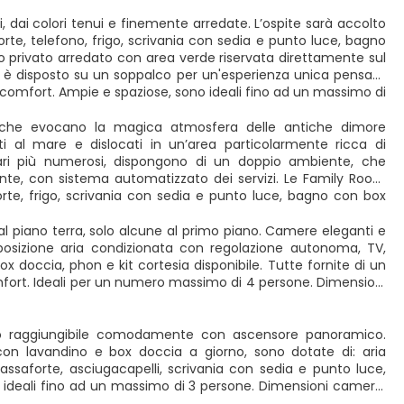
dai colori tenui e finemente arredate. L’ospite sarà accolto
te, telefono, frigo, scrivania con sedia e punto luce, bagno
co privato arredato con area verde riservata direttamente sul
tto è disposto su un soppalco per un'esperienza unica pensata
e comfort. Ampie e spaziose, sono ideali fino ad un massimo di
i che evocano la magica atmosfera delle antiche dimore
ti al mare e dislocati in un’area particolarmente ricca di
ari più numerosi, dispongono di un doppio ambiente, che
nte, con sistema automatizzato dei servizi. Le Family Room
te, frigo, scrivania con sedia e punto luce, bagno con box
 al piano terra, solo alcune al primo piano. Camere eleganti e
sposizione aria condizionata con regolazione autonoma, TV,
x doccia, phon e kit cortesia disponibile. Tutte fornite di un
omfort. Ideali per un numero massimo di 4 persone. Dimensioni
no raggiungibile comodamente con ascensore panoramico.
on lavandino e box doccia a giorno, sono dotate di: aria
assaforte, asciugacapelli, scrivania con sedia e punto luce,
 ideali fino ad un massimo di 3 persone. Dimensioni camera: