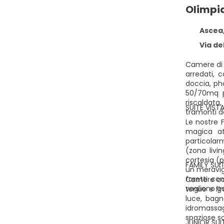
Olimpia
Ascea, 
Via del
Camere di 
arredati, 
doccia, pho
50/70mq p
riscaldata,
SUITE VIST
tramonti de
Le nostre 
magica at
particolar
(zona livi
cortesia (p
FAMILY SU
un meravig
faretti co
Camere com
vogliono g
tenue e fi
luce, bagn
idromassag
spaziose s
JUNIOR SU