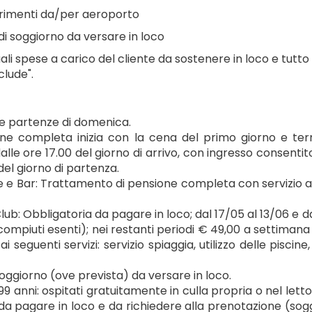
rimenti da/per aeroporto
di soggiorno da versare in loco
ali spese a carico del cliente da sostenere in loco e tutto
clude".
i e partenze di domenica.
ne completa inizia con la cena del primo giorno e term
le ore 17.00 del giorno di arrivo, con ingresso consentito 
del giorno di partenza.
e e Bar: Trattamento di pensione completa con servizio a 
ub: Obbligatoria da pagare in loco; dal 17/05 al 13/06 e d
ompiuti esenti); nei restanti periodi € 49,00 a settimana 
 ai seguenti servizi: servizio spiaggia, utilizzo delle piscin
soggiorno (ove prevista) da versare in loco.
9 anni: ospitati gratuitamente in culla propria o nel letto c
 da pagare in loco e da richiedere alla prenotazione (sogg