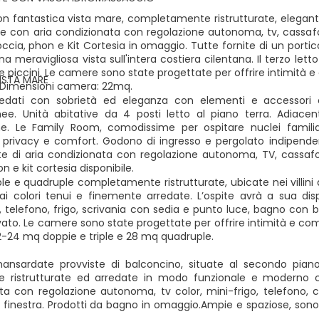
 fantastica vista mare, completamente ristrutturate, eleganti, 
e con aria condizionata con regolazione autonoma, tv, cassafor
ccia, phon e Kit Cortesia in omaggio. Tutte fornite di un porti
a meravigliosa vista sull'intera costiera cilentana. Il terzo le
e piccini. Le camere sono state progettate per offrire intimità 
ISTA MARE
 Dimensioni camera: 22mq.
arredati con sobrietà ed eleganza con elementi e accessor
ee. Unità abitative da 4 posti letto al piano terra. Adiacen
ne. Le Family Room, comodissime per ospitare nuclei famili
 privacy e comfort. Godono di ingresso e pergolato indipende
e di aria condizionata con regolazione autonoma, TV, cassafor
n e kit cortesia disponibile.
ple e quadruple completamente ristrutturate, ubicate nei villini
ai colori tenui e finemente arredate. L’ospite avrà a sua di
 telefono, frigo, scrivania con sedia e punto luce, bagno con bo
ivato. Le camere sono state progettate per offrire intimità e c
-24 mq doppie e triple e 28 mq quadruple.
nsardate provviste di balconcino, situate al secondo pia
e ristrutturate ed arredate in modo funzionale e moderno c
ta con regolazione autonoma, tv color, mini-frigo, telefono, c
finestra. Prodotti da bagno in omaggio.Ampie e spaziose, sono