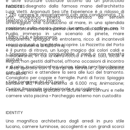
e altre strutture costruite attorno ad un porticciolo
turistico disegnato dalla famosa mano dell’architetto
FACILITIES
Luigi Vietti. Argonauti Sea Life Experience è a ridosso di
• 220 camere e appartamenti con aria condizionata, TV,
una magnifica pineta attraversata da sentieri
telefono o citofono interno
ombreggiati che conducono al mare, in una splendida
posizione sulla costa jonica lucana al confine con la
• Ristorante interno e esterno con affaccio sulla piscina
Puglia, immerso in uno scenario di pinete, mare
• Baby Club e biberoneria
trasparente, spiaggia ed entroterra, ricco di incantevoli
scorci naturali e borghi da scoprire. La Piazzetta del Porto
• Piscina esterna di 6.000 mq
è il punto di ritrovo, un luogo magico dai colori caldi e
• Spiaggia riservata raggiungibile a piedi o con navetta
mediterranei, in cui la terra tocca il mare. Luci, locali e
gratuita
negozi, non gestiti dall’hotel, offrono occasioni di incontro
e di relax, in un’atmosfera vivace, ideale per chiacchierare
• Area sportiva con 3 campi da tennis e 2 da calcetto;
con gli amici e attendere la sera alle luci del tramonto.
anfiteatro
Consigliato per coppie e famiglie. Punti di forza: Spiaggia
• Sala congressi da 400 posti
Bandiera Blu; Piscina esterna di 6.000 mq; Animazione;
Cucina; Personale professionale e accogliente.
• Internet wireless gratuito in alcune aree comuni e nelle
camere vista piscina • Parcheggio esterno non custodito
IDENTITY
Una magnifica architettura dagli arredi in puro stile
lucano, camere luminose, accoglienti e con grandi scorci