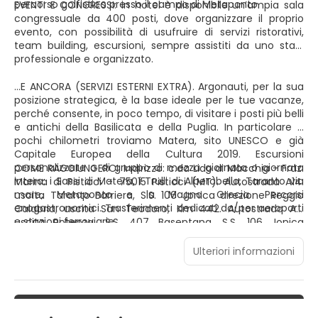
percorso golfistico presso il campo di Metaponto.
EVENTI E CONGRESSI: in hotel è disponibile un’ampia sala
congressuale da 400 posti, dove organizzare il proprio
evento, con possibilità di usufruire di servizi ristorativi,
team building, escursioni, sempre assistiti da uno staff
professionale e organizzato.
…E ANCORA (SERVIZI ESTERNI EXTRA). Argonauti, per la sua
posizione strategica, è la base ideale per le tue vacanze,
perché consente, in poco tempo, di visitare i posti più belli
e antichi della Basilicata e della Puglia. In particolare a
pochi chilometri troviamo Matera, sito UNESCO e già
Capitale Europea della Cultura 2019. Escursioni
personalizzate o di gruppo di mezza giornata o giornata
COME RAGGIUNGERCI. Indirizzo: c.da Lido di Macchia - Fraz.
intera: i Sassi di Matera, i Trulli di Alberobello, Taranto via
Marina di Pisticci - 75015 Pisticci (MT). Autostrada A14:
mare, Metaponto e la Magna Grecia. Percorsi
uscita Taranto Barriera, S.S. 106 Jonica direzione Reggio
enogastronomici. Trasferimenti dedicati da/per aeroporti
Calabria, uscita San Teodoro, Km 442. Autostrada A3:
e stazioni ferroviarie.
uscita Potenza, S.S. 407 Basentana, S.S. 106 Jonica
direzione Reggio Calabria, uscita San Teodoro, Km 442. In
treno: stazione di Metaponto a 13 km. In bus: fino alla
Ulteriori informazioni
stazione di Metaponto a 13 km. In aereo: aeroporto di Bari
a 124 km; aeroporto di Brindisi a 129 km.