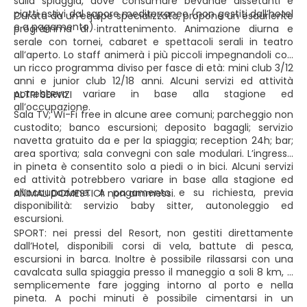
sulla spiaggia, dove consumare bevande dissetanti e
piatti estivi dal sapore mediterraneo (non gestiti dall’hotel
Curata da un’equipe specializzata, propone un esauriente
e a pagamento).
programma di intrattenimento. Animazione diurna e
serale con tornei, cabaret e spettacoli serali in teatro
all’aperto. Lo staff animerà i più piccoli impegnandoli con
un ricco programma diviso per fasce di età: mini club 3/12
anni e junior club 12/18 anni. Alcuni servizi ed attività
potrebbero variare in base alla stagione ed
ALTRI SERVIZI
all’occupazione.
Sala TV; Wi-Fi free in alcune aree comuni; parcheggio non
custodito; banco escursioni; deposito bagagli; servizio
navetta gratuito da e per la spiaggia; reception 24h; bar;
area sportiva; sala convegni con sale modulari. L’ingresso
in pineta è consentito solo a piedi o in bici. Alcuni servizi
ed attività potrebbero variare in base alla stagione ed
all’occupazione. A pagamento e su richiesta, previa
ANIMALI DOMESTICI: non ammessi.
disponibilità: servizio baby sitter, autonoleggio ed
escursioni.
SPORT: nei pressi del Resort, non gestiti direttamente
dall’Hotel, disponibili corsi di vela, battute di pesca,
escursioni in barca. Inoltre è possibile rilassarsi con una
cavalcata sulla spiaggia presso il maneggio a soli 8 km, o
semplicemente fare jogging intorno al porto e nella
pineta. A pochi minuti è possibile cimentarsi in un