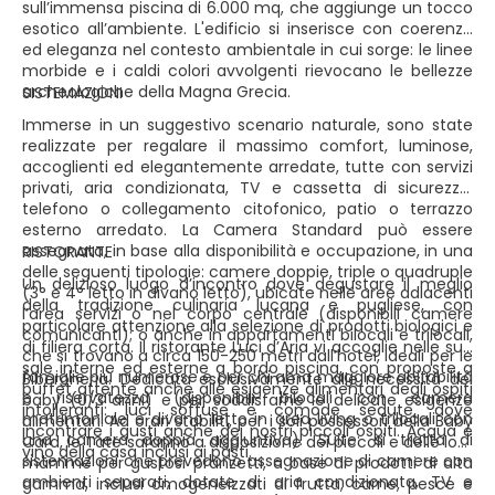
sull’immensa piscina di 6.000 mq, che aggiunge un tocco
esotico all’ambiente. L'edificio si inserisce con coerenza
ed eleganza nel contesto ambientale in cui sorge: le linee
morbide e i caldi colori avvolgenti rievocano le bellezze
archeologiche della Magna Grecia.
SISTEMAZIONI
Immerse in un suggestivo scenario naturale, sono state
realizzate per regalare il massimo comfort, luminose,
accoglienti ed elegantemente arredate, tutte con servizi
privati, aria condizionata, TV e cassetta di sicurezza,
telefono o collegamento citofonico, patio o terrazzo
esterno arredato. La Camera Standard può essere
assegnata, in base alla disponibilità e occupazione, in una
RISTORANTE
delle seguenti tipologie: camere doppie, triple o quadruple
Un delizioso luogo d’incontro dove degustare il meglio
(3° e 4° letto in divano letto), ubicate nelle aree adiacenti
della tradizione culinaria lucana e pugliese, con
l’area servizi o nel corpo centrale (disponibili camere
particolare attenzione alla selezione di prodotti biologici e
comunicanti); o anche in appartamenti bilocali e trilocali,
di filiera corta. Il ristorante Luci d’Aria vi accoglie nelle sue
che si trovano a circa 150-250 metri dall’hotel, ideali per le
sale interne ed esterne a bordo piscina, con proposte a
famiglie più numerose e per chi ama maggiore abitabilità
Biberoneria. Dedicata esclusivamente alle necessità dei
buffet attente anche alle esigenze alimentari degli ospiti
e riservatezza (disponibili bilocali con camera
baby (0/3 anni) e per soddisfarne le delicate esigenze
intolleranti: luci soffuse e comode sedute, dove
matrimoniale e divano letto in area living o trilocali con
alimentari. Ad orari stabiliti, per i soli possessori della Baby
incontrare i gusti anche dei nostri piccoli ospiti. Acqua e
una camera doppia aggiuntiva). Suite: si tratta di
Card, le Tate saranno a disposizione dei piccoli e delle loro
vino della casa inclusi ai pasti.
sistemazioni che prevedono assegnazione di camere con
mamme per gustosi pranzetti, a base di prodotti di alta
ambienti separati, dotate di aria condizionata, TV e
gamma, inclusi omogeneizzati di frutta, carne, pesce e